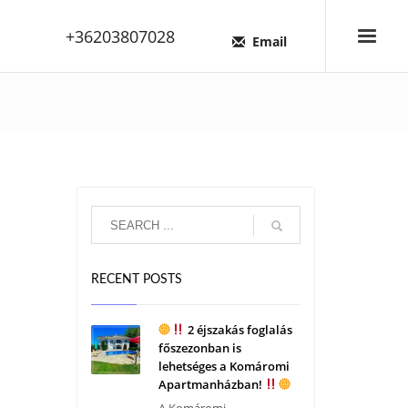
+36203807028
Email
RECENT POSTS
2 éjszakás foglalás
főszezonban is
lehetséges a Komáromi
Apartmanházban!